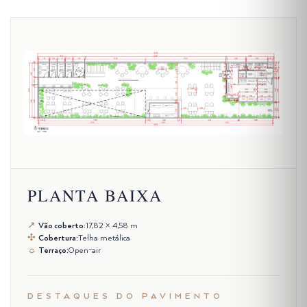
PLANTA BAIXA
↗
Vão coberto:
17,82 × 4,58 m
✣
Cobertura:
Telha metálica
☼
Terraço:
Open-air
DESTAQUES DO PAVIMENTO